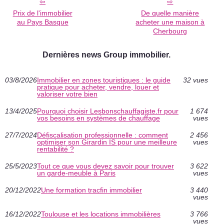
Prix de l'immobilier
De quelle manière
au Pays Basque
acheter une maison à
Cherbourg
Dernières news Group immobilier.
03/8/2026
Immobilier en zones touristiques : le guide
32 vues
pratique pour acheter, vendre, louer et
valoriser votre bien
13/4/2025
Pourquoi choisir Lesbonschauffagiste.fr pour
1 674
vos besoins en systèmes de chauffage
vues
27/7/2024
Défiscalisation professionnelle : comment
2 456
optimiser son Girardin IS pour une meilleure
vues
rentabilité ?
25/5/2023
Tout ce que vous devez savoir pour trouver
3 622
un garde-meuble à Paris
vues
20/12/2022
Une formation tracfin immobilier
3 440
vues
16/12/2022
Toulouse et les locations immobilières
3 766
vues