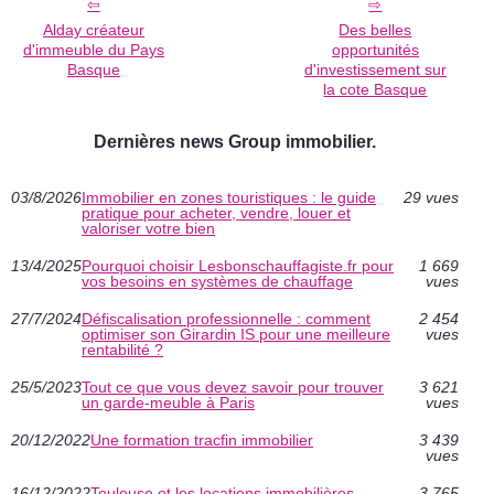
Alday créateur
Des belles
d'immeuble du Pays
opportunités
Basque
d'investissement sur
la cote Basque
Dernières news Group immobilier.
03/8/2026
Immobilier en zones touristiques : le guide
29 vues
pratique pour acheter, vendre, louer et
valoriser votre bien
13/4/2025
Pourquoi choisir Lesbonschauffagiste.fr pour
1 669
vos besoins en systèmes de chauffage
vues
27/7/2024
Défiscalisation professionnelle : comment
2 454
optimiser son Girardin IS pour une meilleure
vues
rentabilité ?
25/5/2023
Tout ce que vous devez savoir pour trouver
3 621
un garde-meuble à Paris
vues
20/12/2022
Une formation tracfin immobilier
3 439
vues
16/12/2022
Toulouse et les locations immobilières
3 765