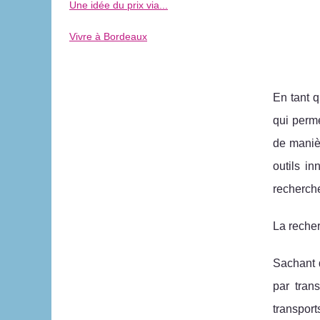
Une idée du prix via...
Vivre à Bordeaux
En tant q
qui perme
de manièr
outils i
recherch
La recher
Sachant q
par tran
transport