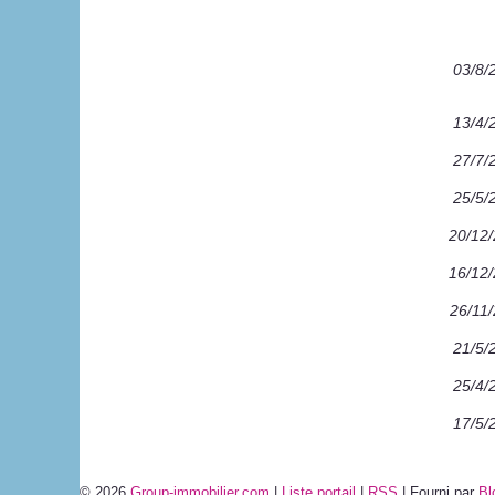
03/8/
13/4/
27/7/
25/5/
20/12
16/12
26/11
21/5/
25/4/
17/5/
© 2026
Group-immobilier.com
|
Liste portail
|
RSS
| Fourni par
Bl