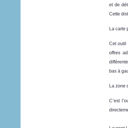
et de dé
Cette dis
La carte 
Cet outil
offres a
différent
bas à gau
La zone 
C’est l’
directeme