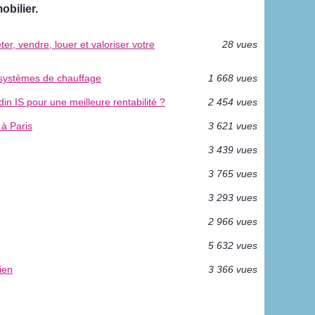
bilier.
er, vendre, louer et valoriser votre
28 vues
 systèmes de chauffage
1 668 vues
in IS pour une meilleure rentabilité ?
2 454 vues
à Paris
3 621 vues
3 439 vues
3 765 vues
3 293 vues
2 966 vues
5 632 vues
ien
3 366 vues